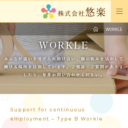


WORKLE
WORKLE
みんなが違いを受け入れ助け合い、個の強みを活かして
働ける場所を目指しています。ご相談・ご質問がありま
したら、是非お問い合わせください。
Support for continuous
employment – Type B Workle